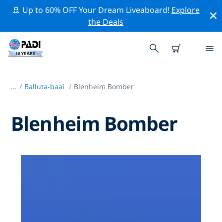
🚢 Up to 60% OFF Your Dream Liveaboard!
Explore
the Deals
...
/
Balluta-baai
Blenheim Bomber
Blenheim Bomber