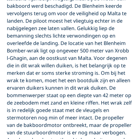
bakboord werd beschadigd. De Blenheim keerde
vervolgens terug om voor de veiligheid op Malta te
landen. De piloot moest het vliegtuig echter in de
nabijgelegen zee laten vallen. Gelukkig liep de
bemanning slechts lichte verwondingen op en
overleefde de landing. De locatie van het Blenheim
Bomber-wrak ligt op ongeveer 500 meter van Xrobb
l-Ghagin, aan de oostkust van Malta. Voor degenen
die in dit wrak willen duiken, is het belangrijk op te
merken dat er soms sterke stroming is. Om bij het
wrak te komen, moet het een bootduik zijn en alleen
ervaren duikers kunnen in dit wrak duiken. De
bommenwerper staat op een diepte van 42 meter op
de zeebodem met zand en kleine riffen. Het wrak zelf
is in redelijk goede staat met de vleugels en
stermotoren nog min of meer intact. De propeller
van de bakboordmotor ontbreekt, maar de propeller
van de stuurboordmotor is er nog maar verbogen.