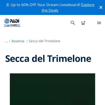
🚢 Up to 60% OFF Your Dream Liveaboard!
Explore
the Deals
...
/
Assenza
Secca del Trimelone
Secca del Trimelone