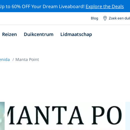
Up to 60% OFF Your Dream Liveaboard!
Explore the Deals
Blog
Zoek een du
Reizen
Duikcentrum
Lidmaatschap
enida
Manta Point