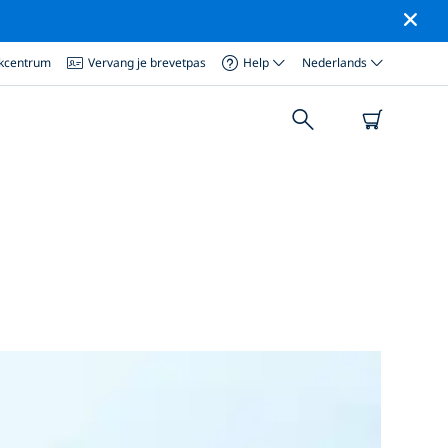
ikcentrum
Vervang je brevetpas
Help
Nederlands