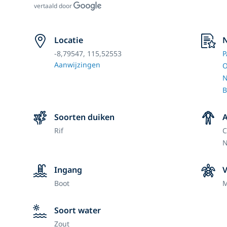
vertaald door
Locatie
N
-8,79547, 115,52553
P
Aanwijzingen
O
N
B
Soorten duiken
A
Rif
C
N
Ingang
Boot
M
Soort water
Zout