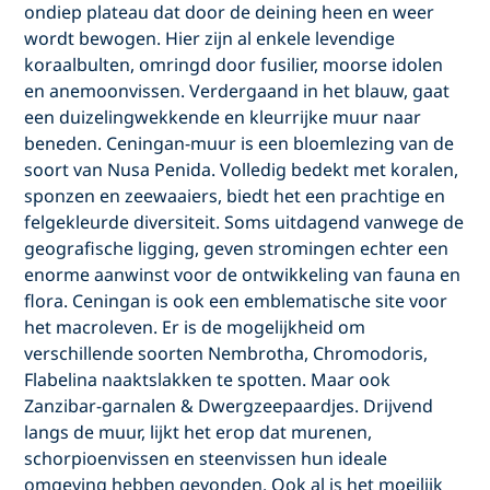
ondiep plateau dat door de deining heen en weer
wordt bewogen. Hier zijn al enkele levendige
koraalbulten, omringd door fusilier, moorse idolen
en anemoonvissen. Verdergaand in het blauw, gaat
een duizelingwekkende en kleurrijke muur naar
beneden. Ceningan-muur is een bloemlezing van de
soort van Nusa Penida. Volledig bedekt met koralen,
sponzen en zeewaaiers, biedt het een prachtige en
felgekleurde diversiteit. Soms uitdagend vanwege de
geografische ligging, geven stromingen echter een
enorme aanwinst voor de ontwikkeling van fauna en
flora. Ceningan is ook een emblematische site voor
het macroleven. Er is de mogelijkheid om
verschillende soorten Nembrotha, Chromodoris,
Flabelina naaktslakken te spotten. Maar ook
Zanzibar-garnalen & Dwergzeepaardjes. Drijvend
langs de muur, lijkt het erop dat murenen,
schorpioenvissen en steenvissen hun ideale
omgeving hebben gevonden. Ook al is het moeilijk