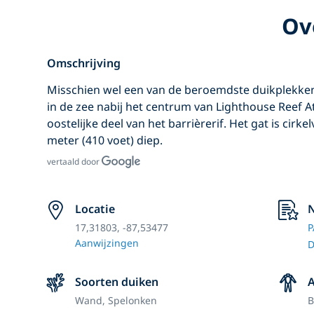
Ov
Omschrijving
Misschien wel een van de beroemdste duikplekken v
in de zee nabij het centrum van Lighthouse Reef Ato
oostelijke deel van het barrièrerif. Het gat is cirk
meter (410 voet) diep.
vertaald door
Locatie
N
17,31803, -87,53477
P
Aanwijzingen
D
Soorten duiken
A
Wand,
Spelonken
B