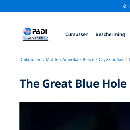
🚢 
Cursussen
Bescherming
Duikgidsen
Midden-Amerika
Belize
Caye Caulker
The Great Blue Hole