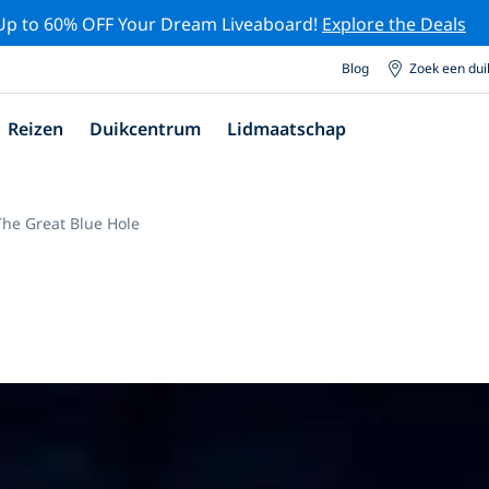
Up to 60% OFF Your Dream Liveaboard!
Explore the Deals
Blog
Zoek een du
Reizen
Duikcentrum
Lidmaatschap
The Great Blue Hole