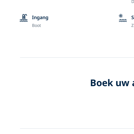
D
Ingang
S
Boot
Z
Boek uw a