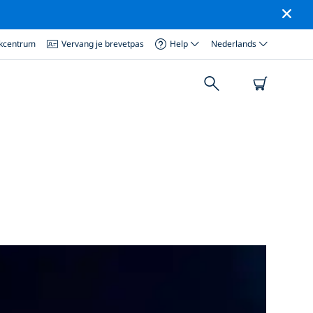
ikcentrum
Vervang je brevetpas
Help
Nederlands