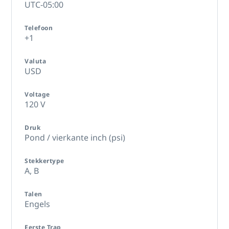
UTC-05:00
Telefoon
+1
Valuta
USD
Voltage
120 V
Druk
Pond / vierkante inch (psi)
Stekkertype
A,
B
Talen
Engels
Eerste Trap