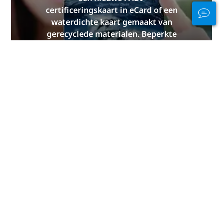
certificeringskaart in eCard of een
waterdichte kaart gemaakt van
gerecyclede materialen. Beperkte
voorraad!
PAK DE JOUWE NU
Blijf verbonden in
en uit het water
PADI Club™ is dé manier om
duikers te ontmoeten, je
vaardigheden op peil te houden en
je duiken naar een hoger niveau te