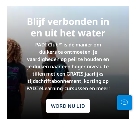
Blijf verbonden in
en uit het water
PADI Club™ is dé manier om
duikers te ontmoeten, je
vaardigheden op peil te houden en
je duiken naar een hoger niveau te
tillen met een GRATIS jaarlijks
tijdschriftabonnement, korting op
PADI eLearning-cursussen en meer!
WORD NU LID