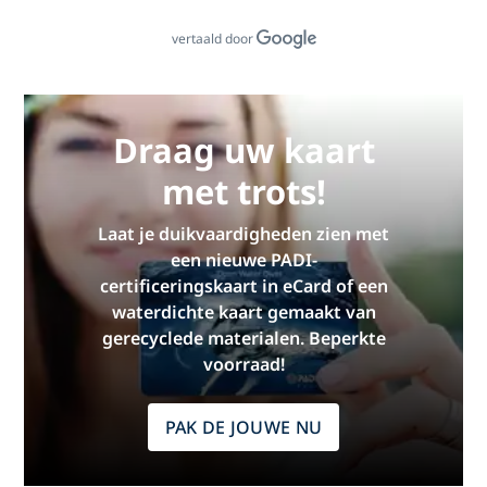
vertaald door
Draag uw kaart
met trots!
Laat je duikvaardigheden zien met
een nieuwe PADI-
certificeringskaart in eCard of een
waterdichte kaart gemaakt van
gerecyclede materialen. Beperkte
voorraad!
PAK DE JOUWE NU