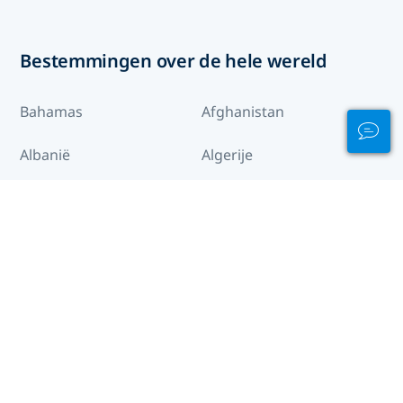
Bestemmingen over de hele wereld
Bahamas
Afghanistan
Albanië
Algerije
Amerikaanse
Amerikaans Samoa
maagdeneilanden
Andorra
Angola
Anguilla
Antigua en Barbuda
Argentinië
Armenië
Aruba
Australië