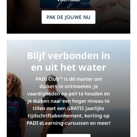
PAK DE JOUWE NU
Blijf verbonden in
en uit het water
PADI Club™ is dé manier om
duikers te ontmoeten, je
vaardigheden op peil te houden en
je duiken naar een hoger niveau te
tillen met een GRATIS jaarlijks
tijdschriftabonnement, korting op
PADI eLearning-cursussen en meer!