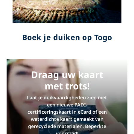
Boek je duiken op Togo
Draag uw kaart
met trots!
Laat je duikvaardigheden zien met
een nieuwe PADI-
certificeringskaart in eCard of een
waterdichte kaart gemaakt van
gerecyclede materialen. Beperkte
voorraad!