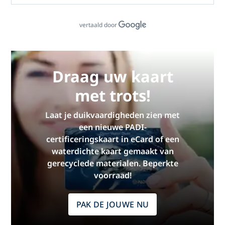
vertaald door
Draag uw kaart
met trots!
Laat je duikvaardigheden zien met
een nieuwe PADI-
certificeringskaart in eCard of een
waterdichte kaart gemaakt van
gerecyclede materialen. Beperkte
voorraad!
PAK DE JOUWE NU