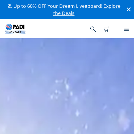
🚢 Up to 60% OFF Your Dream Liveaboard!
Explore
the Deals