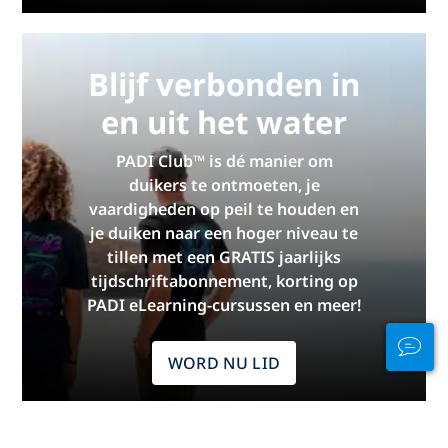
Blijf verbonden in
en uit het water
PADI Club™ is dé manier om
duikers te ontmoeten, je
vaardigheden op peil te houden en
je duiken naar een hoger niveau te
tillen met een GRATIS jaarlijks
tijdschriftabonnement, korting op
PADI eLearning-cursussen en meer!
WORD NU LID