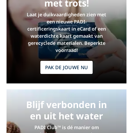
met trots!
Laat je duikvaardigheden zien met
een nieuwe PADI-
certificeringskaart in eCard of een
waterdichte kaart gemaakt van
gerecyclede materialen. Beperkte
voorraad!
PAK DE JOUWE NU
Blijf verbonden in
en uit het water
PADI Club™ is dé manier om