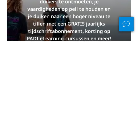
duikers te ontmoeten, je
vaardigheden op peil te houden en
je duiken naar een hoger niveau te
tillen met een GRATIS jaarlijks
tijdschriftabonnement, korting op
PADI eLearning-cursussen en meer!
WORD NU LID
Bedankt, van PADI.
Deze pagina zou niet mogelijk zijn zonder de
bijdragen van de volgende PADI-leden:
The Dive
Company
.
Disclaimer