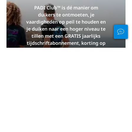
PADI Club™ is dé manier om
duikers te ontmoeten, je
vaardigheden op peil te houden en
je duiken naar een hoger niveau te
tillen met een GRATIS jaarlijks
tijdschriftabonnement, korting op
PADI eLearning-cursussen en meer!
WORD NU LID
Bedankt, van PADI.
Deze pagina zou niet mogelijk zijn zonder de
bijdragen van de volgende PADI-leden:
Aquaventure
Dive Center
.
Disclaimer