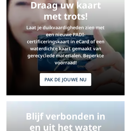
Draag uw kaart
met trots!
Laat je duikvaardigheden zien met
een nieuwe PADI-
certificeringskaart in eCard of een
waterdichte kaart gemaakt van
gerecyclede materialen. Beperkte
voorraad!
PAK DE JOUWE NU
Blijf verbonden in
en uit het water