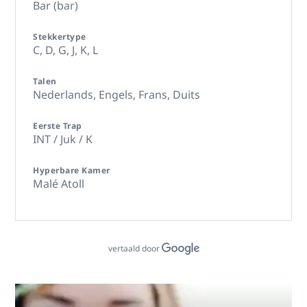
Bar (bar)
Stekkertype
C,
D,
G,
J,
K,
L
Talen
Nederlands,
Engels,
Frans,
Duits
Eerste Trap
INT / Juk / K
Hyperbare Kamer
Malé Atoll
vertaald door