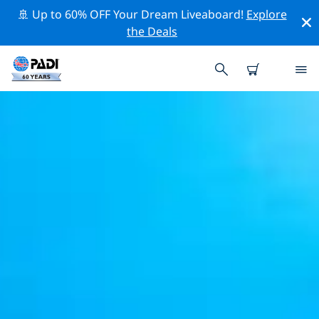
🚢 Up to 60% OFF Your Dream Liveaboard!
Explore
the Deals