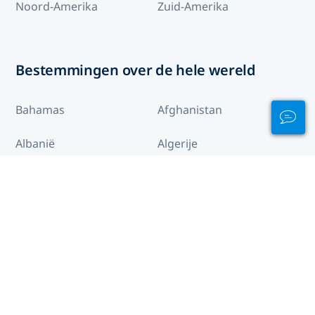
Noord-Amerika
Zuid-Amerika
Bestemmingen over de hele wereld
Bahamas
Afghanistan
Albanië
Algerije
Amerikaanse
Amerikaans Samoa
maagdeneilanden
Andorra
Angola
Anguilla
Antigua en Barbuda
Argentinië
Armenië