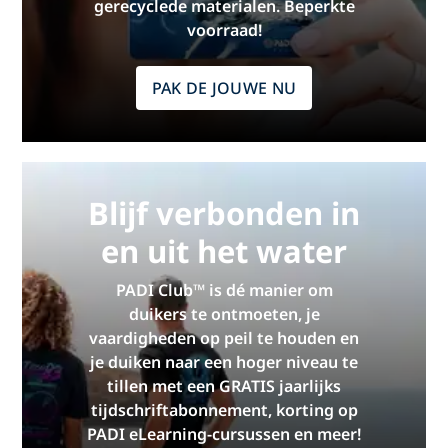
gerecyclede materialen. Beperkte
voorraad!
PAK DE JOUWE NU
Blijf verbonden in
en uit het water
PADI Club™ is dé manier om
duikers te ontmoeten, je
vaardigheden op peil te houden en
je duiken naar een hoger niveau te
tillen met een GRATIS jaarlijks
tijdschriftabonnement, korting op
PADI eLearning-cursussen en meer!