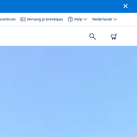
ikcentrum
Vervang je brevetpas
Help
Nederlands