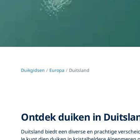
Duikgidsen
Europa
Duitsland
Ontdek duiken in Duitsla
Duitsland biedt een diverse en prachtige verschei
Je kunt diep duiken in kristalheldere Alpenmeren 