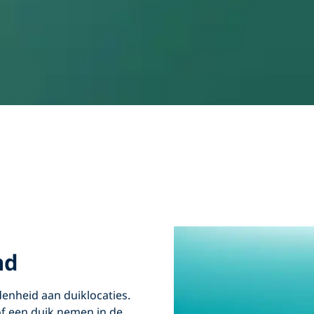
nd
denheid aan duiklocaties.
of een duik nemen in de