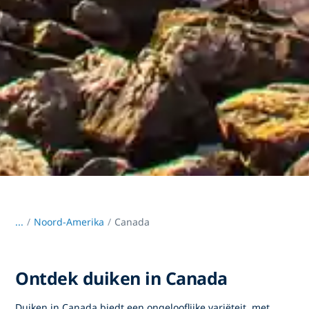
...
/
Noord-Amerika
Canada
Ontdek duiken in Canada
Duiken in Canada
biedt een ongelooflijke variëteit, met