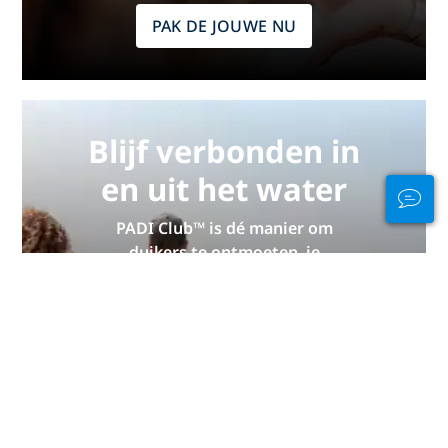
PAK DE JOUWE NU
Blijf verbonden in
en uit het water
PADI Club™ is dé manier om
duikers te ontmoeten, je
vaardigheden op peil te houden en
je duiken naar een hoger niveau te
tillen met een GRATIS jaarlijks
tijdschriftabonnement, korting op
PADI eLearning-cursussen en meer!
WORD NU LID