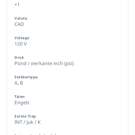
+1
Valuta
CAD
Voltage
120 V
Druk
Pond / vierkante inch (psi)
Stekkertype
A,
B
Talen
Engels
Eerste Trap
INT / Juk / K