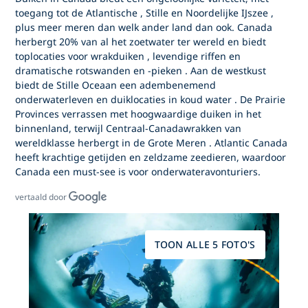
toegang tot de
Atlantische
,
Stille
en
Noordelijke IJszee
,
plus meer
meren
dan welk ander land dan ook. Canada
herbergt 20% van al het
zoetwater
ter wereld en biedt
toplocaties
voor wrakduiken
, levendige
riffen
en
dramatische
rotswanden en -pieken
. Aan de
westkust
biedt de
Stille Oceaan
een adembenemend
onderwaterleven en
duiklocaties in koud water
. De
Prairie
Provinces
verrassen met hoogwaardige duiken in het
binnenland, terwijl
Centraal-Canada
wrakken
van
wereldklasse herbergt in de
Grote Meren
.
Atlantic Canada
heeft krachtige
getijden
en zeldzame zeedieren, waardoor
Canada een must-see is voor onderwateravonturiers.
vertaald door
TOON ALLE 5 FOTO'S