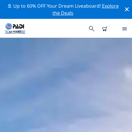
🚢 Up to 60% OFF Your Dream Liveaboard!
Explore
the Deals