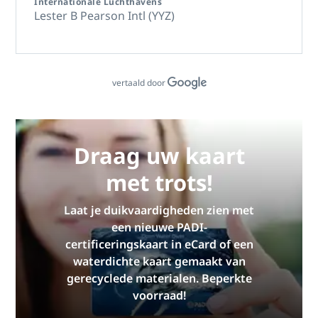
Internationale Luchthavens
Lester B Pearson Intl (YYZ)
vertaald door
Draag uw kaart
met trots!
Laat je duikvaardigheden zien met
een nieuwe PADI-
certificeringskaart in eCard of een
waterdichte kaart gemaakt van
gerecyclede materialen. Beperkte
voorraad!