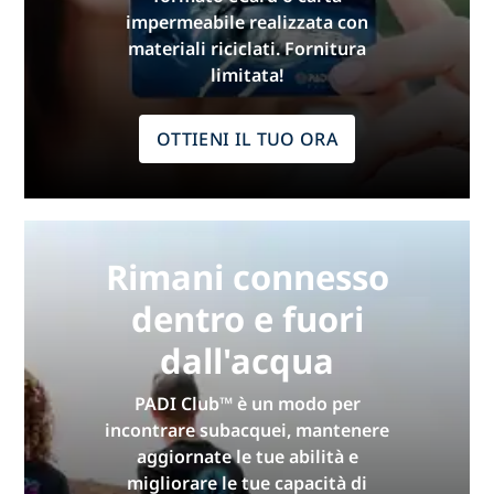
impermeabile realizzata con
materiali riciclati. Fornitura
limitata!
OTTIENI IL TUO ORA
Rimani connesso
dentro e fuori
dall'acqua
PADI Club™ è un modo per
incontrare subacquei, mantenere
aggiornate le tue abilità e
migliorare le tue capacità di