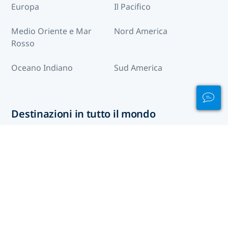
Europa
Il Pacifico
Medio Oriente e Mar
Nord America
Rosso
Oceano Indiano
Sud America
Destinazioni in tutto il mondo
Afghanistan
Albania
Algeria
Andorra
Angola
Anguilla
Antigua e Barbuda
Arabia Saudita