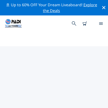
🚢 Up to 60% OFF Your Dream Liveaboard!
Explore
the Deals
TOPDUIKLOCATIES ROND
SOLOMONS
Er zijn momenteel geen duiklocaties
Solomonsvermeld.
Verken de duiklocatie rond Solomons met behulp van
de bovenstaande filters of de interactieve kaart. Bekijk
ook de detailpagina van elke duiklocatie en breng uw
stem uit als u de locatie kent.