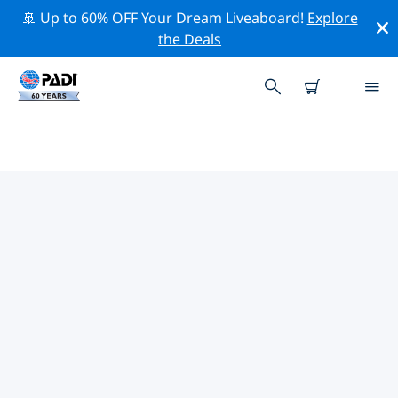
🚢 Up to 60% OFF Your Dream Liveaboard!
Explore
the Deals
TOPDUIKLOCATIES ROND
NORTHUMBERLAND
Er zijn momenteel 6 duikplekken vermeld rond
Northumberland, waarvan 4 zijn Rif duiken, 3 zijn
Strand duiken En 2 zijn Drift duiken.
Verken de duiklocatie rond Northumberland met
behulp van de bovenstaande filters of de interactieve
kaart. Bekijk ook de detailpagina van elke duiklocatie
en breng uw stem uit als u de locatie kent.