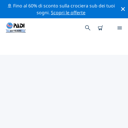
🚢 Fino al 60% di sconto sulla crociera sub dei tuoi
sogni.
Scopri le offerte
I MIGLIORI SITI D'IMMERSIONE
NEI DINTORNI DI
NORTHUMBERLAND
Al momento sono presenti 6 siti d'immersione
Northumberland, di cui 4 sono Reef immersioni, 3
sono Spiaggia immersioni e 2 sono Corrente
immersioni.
Esplora il sito d'immersione nei dintorni di
Northumberland con l'aiuto dei filtri sopra o della
mappa interattiva. Controlla anche la pagina con i