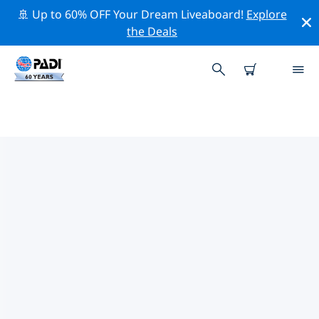
🚢 Up to 60% OFF Your Dream Liveaboard!
Explore
the Deals
TOPDUIKLOCATIES ROND
SIQUIJOR
Er zijn momenteel 36 duikplekken vermeld rond
Siquijor, waarvan 34 zijn Oceaan duiken, 15 zijn Rif
duiken En 5 zijn Strand duiken.
Verken de duiklocatie rond Siquijor met behulp van de
bovenstaande filters of de interactieve kaart. Bekijk
ook de detailpagina van elke duiklocatie en breng uw
stem uit als u de locatie kent.