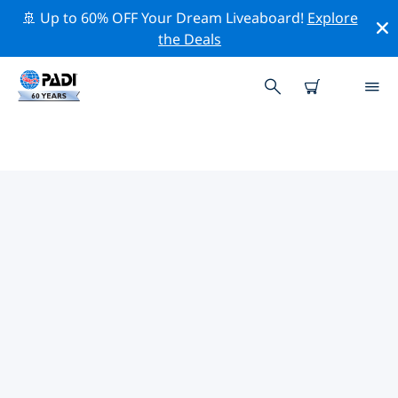
🚢 Up to 60% OFF Your Dream Liveaboard!
Explore
the Deals
TOPDUIKLOCATIES ROND
MAURITANIË
Er zijn momenteel geen duiklocaties in
Mauritaniëvermeld.
Verken de duiklocatie rond Mauritanië met behulp van
de bovenstaande filters of de interactieve kaart. Bekijk
ook de detailpagina van elke duiklocatie en breng uw
stem uit als u de locatie kent.