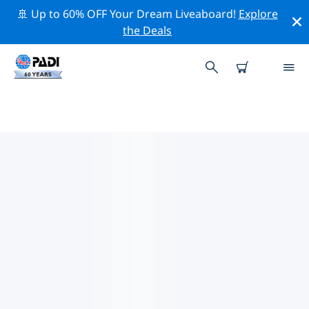
🚢 Up to 60% OFF Your Dream Liveaboard!
Explore
the Deals
毛里塔尼亚附近的热门潜水地点
目前没有列出 毛里塔尼亚的潜水地点。
借助上面的筛选器或交互式地图，探索 毛里塔尼亚 点附近
的潜水点。如果您知道该站点，还可以查看每个潜水地点的
详细信息页面并投票。