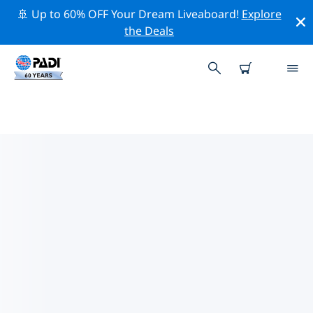
🚢 Up to 60% OFF Your Dream Liveaboard!
Explore
the Deals
TOPDUIKLOCATIES ROND
HURGHADA
Er zijn momenteel 26 duikplekken vermeld rond
Hurghada, waarvan 21 zijn Rif duiken, 15 zijn Oceaan
duiken En 13 zijn Zandbodem duiken.
Verken de duiklocatie rond Hurghada met behulp van
de bovenstaande filters of de interactieve kaart. Bekijk
ook de detailpagina van elke duiklocatie en breng uw
stem uit als u de locatie kent.