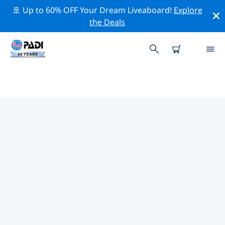
🚢 Up to 60% OFF Your Dream Liveaboard!
Explore
the Deals
TOPDUIKLOCATIES ROND
GRAND CAYMAN
Er zijn momenteel 28 duikplekken vermeld rond Grand
Cayman, waarvan 25 zijn Rif duiken, 24 zijn Oceaan
duiken En 17 zijn Zandbodem duiken.
Verken de duiklocatie rond Grand Cayman met behulp
van de bovenstaande filters of de interactieve kaart.
Bekijk ook de detailpagina van elke duiklocatie en
breng uw stem uit als u de locatie kent.