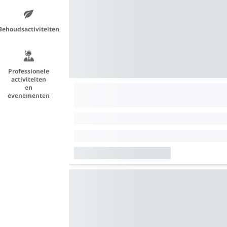
Behoudsactiviteiten
Professionele
activiteiten
en
evenementen