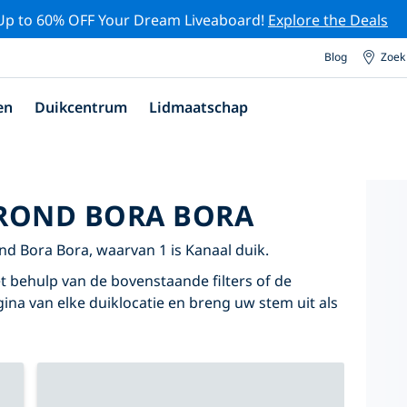
Up to 60% OFF Your Dream Liveaboard!
Explore the Deals
Blog
Zoek
en
Duikcentrum
Lidmaatschap
 ROND BORA BORA
nd Bora Bora, waarvan 1 is Kanaal duik.
t behulp van de bovenstaande filters of de
agina van elke duiklocatie en breng uw stem uit als