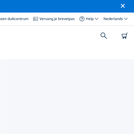
 een duikcentrum
Vervang je brevetpas
Help
Nederlands