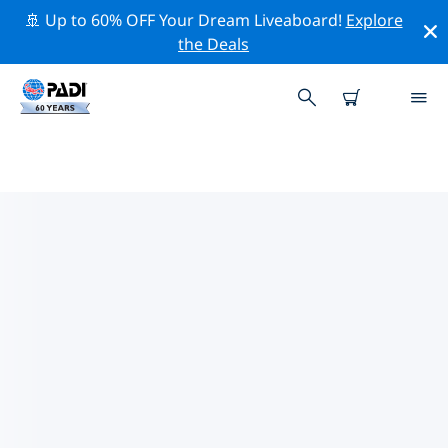
🚢 Up to 60% OFF Your Dream Liveaboard!
Explore
the Deals
TOPDUIKLOCATIES ROND
MARIA LA GORDA
Er zijn momenteel geen duiklocaties in Maria la
Gordavermeld.
Verken de duiklocatie rond Maria la Gorda met behulp
van de bovenstaande filters of de interactieve kaart.
Bekijk ook de detailpagina van elke duiklocatie en
breng uw stem uit als u de locatie kent.