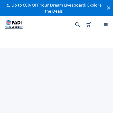
🚢 Up to 60% OFF Your Dream Liveaboard!
Explore
the Deals
TOPDUIKLOCATIES ROND
KITCHENER
Er is momenteel 1 duiklocatie vermeld rond Kitchener,
waarvan 1 is Strand duik, 1 is Meer duik En 1 is
Steengroeve duik.
Verken de duiklocatie rond Kitchener met behulp van
de bovenstaande filters of de interactieve kaart. Bekijk
ook de detailpagina van elke duiklocatie en breng uw
stem uit als u de locatie kent.