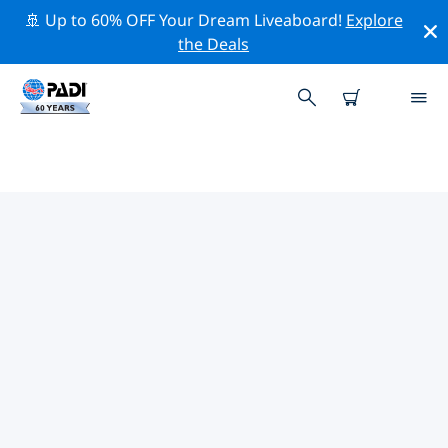
🚢 Up to 60% OFF Your Dream Liveaboard!
Explore
the Deals
TOPDUIKLOCATIES ROND
BIOBÍO
Er zijn momenteel geen duiklocaties Biobíovermeld.
Verken de duiklocatie rond Biobío met behulp van de
bovenstaande filters of de interactieve kaart. Bekijk
ook de detailpagina van elke duiklocatie en breng uw
stem uit als u de locatie kent.