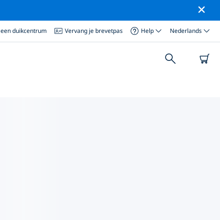
 een duikcentrum
Vervang je brevetpas
Help
Nederlands