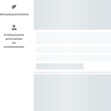
Behoudsactiviteiten
Professionele
activiteiten
en
evenementen