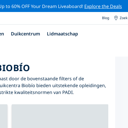
Up to 60% OFF Your Dream Liveaboard!
Explore the Deals
Blog
Zoek
en
Duikcentrum
Lidmaatschap
BIOBÍO
 past door de bovenstaande filters of de
duikcentra Biobío bieden uitstekende opleidingen,
 strikte kwaliteitsnormen van PADI.