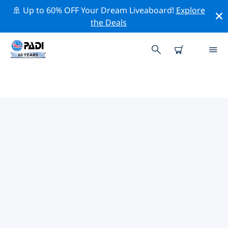
🚢 Up to 60% OFF Your Dream Liveaboard!
Explore
the Deals
TOPDUIKLOCATIES ROND
ANTARCTIC PENINSULA
Er zijn momenteel geen duiklocaties op het Antarctic
Peninsulavermeld.
Verken de duiklocatie rond Antarctic Peninsula met
behulp van de bovenstaande filters of de interactieve
kaart. Bekijk ook de detailpagina van elke duiklocatie
en breng uw stem uit als u de locatie kent.