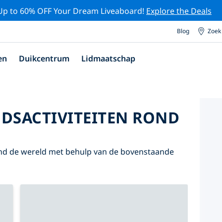
Up to 60% OFF Your Dream Liveaboard!
Explore the Deals
Blog
Zoek
en
Duikcentrum
Lidmaatschap
DSACTIVITEITEN ROND
nd de wereld met behulp van de bovenstaande