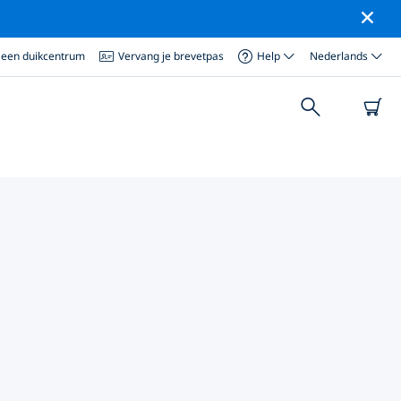
 een duikcentrum
Vervang je brevetpas
Help
Nederlands