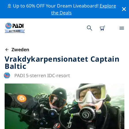
🚢 Up to 60% OFF Your Dream Liveaboard!
Explore
the Deals
Zweden
Vrakdykarpensionatet Captain
Baltic
PADI 5-sterren IDC-resort