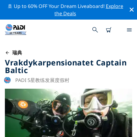
🚢 Up to 60% OFF Your Dream Liveaboard!
Explore
the Deals
瑞典
Vrakdykarpensionatet Captain
Baltic
PADI 5星教练发展度假村