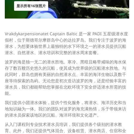
显示所有16张照片
Vrakdykarpensionatet Captain Baltic 是一家 PADI 五星级潜水度
假村，位于斯德哥尔摩群岛中心的达拉罗岛。我们专注于波罗的海
潜水，为想要体验世界上最独特的水下环境之一的潜水员提供沉船
潜水、自然潜水、潜水培训和完整的潜水周末套餐。
波罗的海是独一无二的潜水胜地。寒冷、黑暗且略带咸味的海水保
存了数百艘历史悠久的沉船，使其成为世界级的沉船潜水胜地。与
此同时，群岛也拥有美丽的自然潜水点、丰富的海洋生物以及数千
座等待探索的岛屿。无论您是初次造访波罗的海，还是经验丰富的
潜水员，我们都能帮助您掌握在北欧环境下安全舒适潜水所需的技
能。
我们提供小团潜水体验，提供个性化服务，将潜水、海洋历史和当
地知识融为一体。我们的团队对波罗的海充满热情，乐于带领来访
的潜水员探索该地区的沉船、海洋环境和文化遗产。
从入门课程到专业技术潜水员培训，我们提供各个级别的潜水教
育。此外，我们还提供气体混合、设备租赁、潜水商店、住宿和全