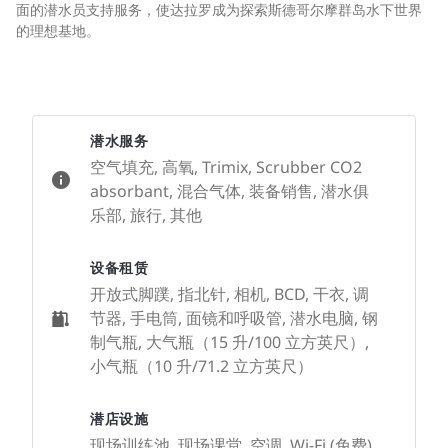
面的潜水员支持服务，使达拉罗成为探索斯德哥尔摩群岛水下世界
的理想基地。
潜水服务
空气填充, 高氧, Trimix, Scrubber CO2
absorbant, 混合气体, 装备销售, 潜水俱
乐部, 旅行, 其他
设备租赁
开放式脚蹼, 指北针, 相机, BCD, 干衣, 调
节器, 手电筒, 面镜和呼吸管, 潜水电脑, 钢
制气瓶, 大气瓶（15 升/100 立方英尺）,
小气瓶（10 升/71.2 立方英尺）
潜店设施
现场训练池, 现场课堂, 空调, Wi-Fi (免费),