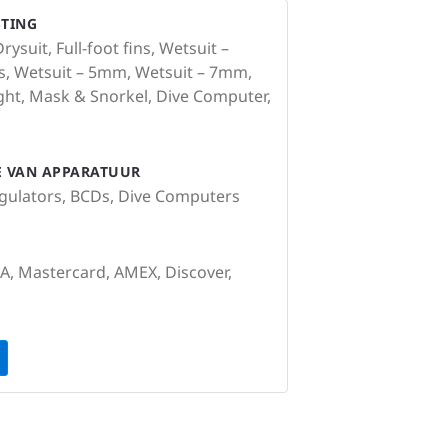
STING
ysuit, Full-foot fins, Wetsuit –
s, Wetsuit – 5mm, Wetsuit – 7mm,
light, Mask & Snorkel, Dive Computer,
IE VAN APPARATUUR
egulators, BCDs, Dive Computers
SA, Mastercard, AMEX, Discover,