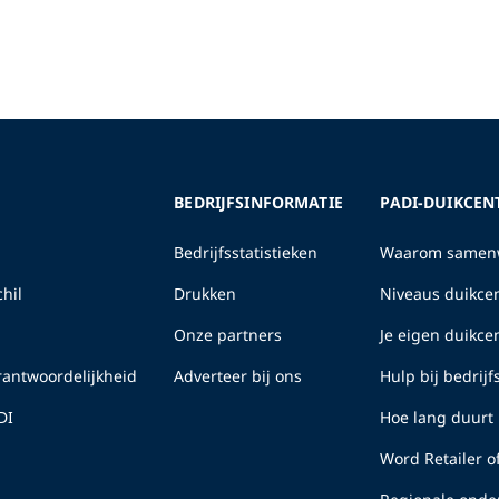
BEDRIJFSINFORMATIE
PADI-DUIKCEN
Bedrijfsstatistieken
Waarom samenw
hil
Drukken
Niveaus duikcen
Onze partners
Je eigen duikc
erantwoordelijkheid
Adverteer bij ons
Hulp bij bedrij
DI
Hoe lang duurt 
Word Retailer o