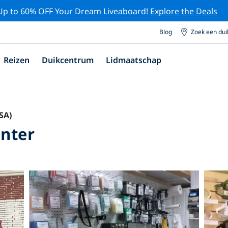
Up to 60% OFF Your Dream Liveaboard!
Explore the Deals
Blog
Zoek een du
Reizen
Duikcentrum
Lidmaatschap
SA)
enter