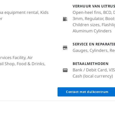
VERHUUR VAN UITRU
uba equipment rental, Kids
Open-heel fins, BCD, Dr
er
3mm, Regulator, Boot
Children sizes, Flash
Aluminum Cylinders
SERVICE EN REPARAT
Gauges, Cylinders, R
ices Facility, Air
tail Shop, Food & Drinks,
BETAALMETHODEN
Bank / Debit Card, VI
Cash (local currency)
Contact met duikcentrum