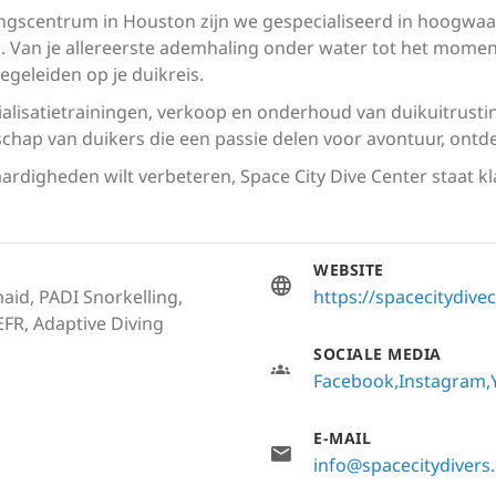
dingscentrum in Houston zijn we gespecialiseerd in hoogwaa
ng. Van je allereerste ademhaling onder water tot het momen
egeleiden op je duikreis.
ialisatietrainingen, verkoop en onderhoud van duikuitrust
ap van duikers die een passie delen voor avontuur, ontd
aardigheden wilt verbeteren, Space City Dive Center staat kl
WEBSITE
id, PADI Snorkelling,
https://spacecitydive
 EFR, Adaptive Diving
SOCIALE MEDIA
Facebook
Instagram
E-MAIL
info@spacecitydivers