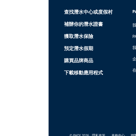
查找潛水中心或度假村
P
補辦你的潛水證書
獲取潛水保險
P
預定潛水假期
購買品牌商品
在
下載移動應用程式
© PADI 2026
隱私政策
表格中心
聯