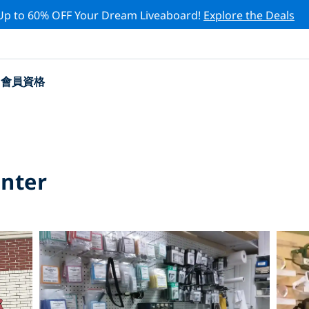
Up to 60% OFF Your Dream Liveaboard!
Explore the Deals
會員資格
enter