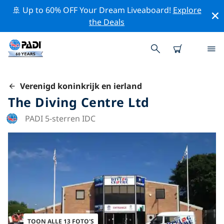
🚢 Up to 60% OFF Your Dream Liveaboard!
Explore
the Deals
Verenigd koninkrijk en ierland
The Diving Centre Ltd
PADI 5-sterren IDC
TOON ALLE 13 FOTO'S