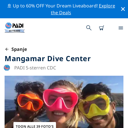
🚢 Up to 60% OFF Your Dream Liveaboard!
Explore
the Deals
Spanje
Mangamar Dive Center
PADI 5-sterren CDC
TOON ALLE 39 FOTO'S