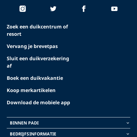
Zoek een duikcentrum of
resort
Vervang je brevetpas
Sluit een duikverzekering
af
Boek een duikvakantie
Koop merkartikelen
Download de mobiele app
BINNEN PADI
keyboard_arrow_down
BEDRIJFSINFORMATIE
keyboard_arrow_down