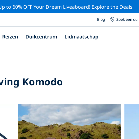
Up to 60% OFF Your Dream Liveaboard!
Explore the Deals
Blog
Zoek een du
Reizen
Duikcentrum
Lidmaatschap
iving Komodo