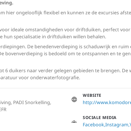
eving.
eam hier ongelooflijk flexibel en kunnen ze de excursies af
or ideale omstandigheden voor driftduiken, perfect voor 
 hun specialisatie in driftduiken willen behalen.
verdiepingen. De benedenverdieping is schaduwrijk en ruim
 De bovenverdieping is bedoeld om te ontspannen en te genie
ot 6 duikers naar verder gelegen gebieden te brengen. De w
paratuur voor onderwaterfotografie.
WEBSITE
iving, PADI Snorkelling,
http://www.komodor
EFR
SOCIALE MEDIA
Facebook
Instagram