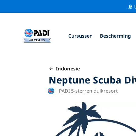
🚢 
Cursussen
Bescherming
Indonesië
Neptune Scuba D
PADI 5-sterren duikresort