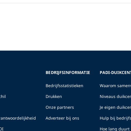
BEDRIJFSINFORMATIE
PADI-DUIKCEN
Bedrijfsstatistieken
Waarom samenw
hil
Drukken
Niveaus duikcen
Onze partners
Je eigen duikc
erantwoordelijkheid
Adverteer bij ons
Hulp bij bedrij
DI
Hoe lang duurt 