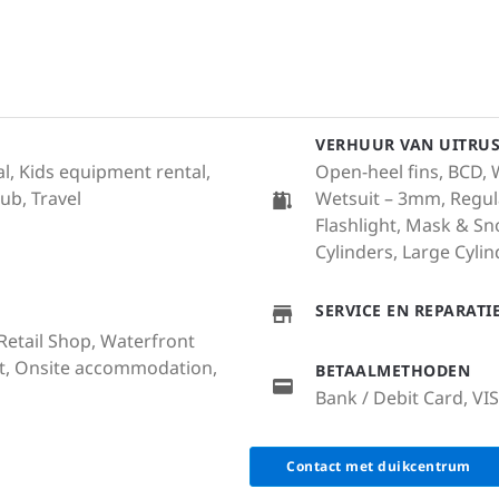
VERHUUR VAN UITRU
l, Kids equipment rental,
Open-heel fins, BCD, We
lub, Travel
Wetsuit – 3mm, Regula
Flashlight, Mask & S
Cylinders, Large Cylind
SERVICE EN REPARAT
 Retail Shop, Waterfront
at, Onsite accommodation,
BETAALMETHODEN
Bank / Debit Card, VI
Contact met duikcentrum