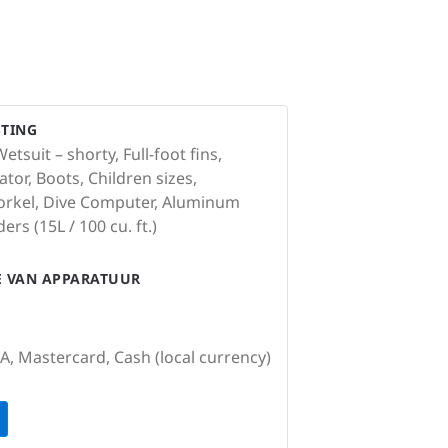
STING
tsuit – shorty, Full-foot fins,
tor, Boots, Children sizes,
norkel, Dive Computer, Aluminum
ers (15L / 100 cu. ft.)
IE VAN APPARATUUR
SA, Mastercard, Cash (local currency)