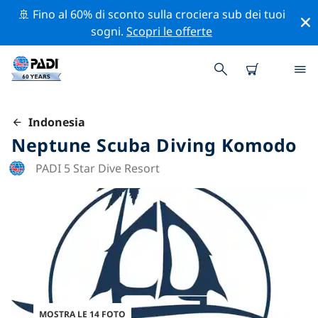
🚢 Fino al 60% di sconto sulla crociera sub dei tuoi
sogni.
Scopri le offerte
Indonesia
Neptune Scuba Diving Komodo
PADI 5 Star Dive Resort
MOSTRA LE 14 FOTO