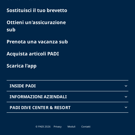
Sostituisci il tuo brevetto
Ottieni un'assicurazione
sub
Prenota una vacanza sub
Acquista articoli PADI
Scarica l'app
INSIDE PADI
keyboard_arrow_down
INFORMAZIONI AZIENDALI
keyboard_arrow_down
PADI DIVE CENTER & RESORT
keyboard_arrow_down
© PADI 2026
Privacy
Moduli
Contatti