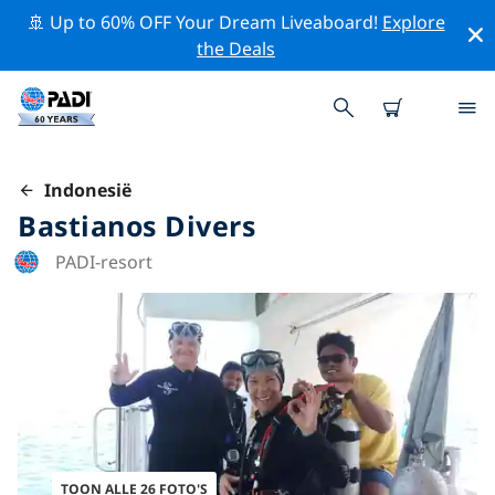
🚢 Up to 60% OFF Your Dream Liveaboard!
Explore
the Deals
Indonesië
Bastianos Divers
PADI-resort
TOON ALLE 26 FOTO'S