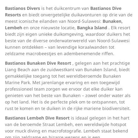
Bastianos Divers
is het duikcentrum van
Bastianos Dive
Resorts
en biedt onvergetelijke duikavonturen op drie van de
meest iconische eilanden van Noord-Sulawesi:
Bunaken,
Lembeh
en onze nieuwste locatie,
Bangka Island
. Elk resort
biedt zijn eigen unieke duikomgeving, waardoor duikers het
beste van de diverse onderwaterwereld van Noord-Sulawesi
kunnen ontdekken – van levendige koraalwanden tot
zeldzame macrobeestjes en adembenemende riffen.
Bastianos Bunaken Dive Resort
, gelegen aan het prachtige
Liang Beach aan de zuidwestkant van Bunaken Island, biedt
gemakkelijke toegang tot het wereldberoemde Bunaken
Marine Park. Met jarenlange ervaring en een toegewijd
professioneel team zorgen we ervoor dat elke duiker kan
genieten van het beste van Bunaken – zowel onder water als
op het land. Het is de perfecte plek om te ontspannen, tot
rust te komen en te duiken in de rijke mariene biodiversiteit.
Bastianos Lembeh Dive Resort
is ideaal gelegen in het hart
van de beroemde Straat Lembeh, een wereldwijde hotspot
voor muck diving en macrofotografie. Lembeh staat bekend
om zijn zeldzame en bizarre wezens en is een