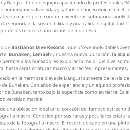
h y Bangka. Con un equipo apasionado de profesionales PA
 inmersiones divertidas y safaris de buceo únicos en el co
ral, vida macro poco común o aventuras submarinas inolvida
 la seguridad, la sostenibilidad y una cálida hospitalidad.
jor de los tesoros submarinos de Indonesia.
eo de
Bastianos Dive Resorts
, que ofrece inolvidables aven
rte:
Bunaken, Lembeh
y nuestra nueva ubicación,
la isla
e permite a los buceadores explorar lo mejor del diverso 
al hasta raras criaturas macro y arrecifes impresionantes.
icado en la hermosa playa de Liang, al suroeste de la isla de
e Bunaken. Con años de experiencia y un equipo profesi
 de Bunaken, tanto bajo la superficie como en tierra. Es el 
iodiversidad marina.
de una ubicación ideal en el corazón del famoso estrecho 
tografía macro. Conocido por sus raras y peculiares criatu
tas de la fotografía macro. El resort, ubicado en una pin
eso directo a algunos de los sitios de buceo más fascinante