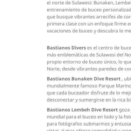
el norte de Sulawesi: Bunaken, Lembe
entrenamiento de buceo personalizado,
que busque vibrantes arrecifes de co
primera clase con un enfoque firme en
vacaciones de buceo y descubra lo me
Bastianos Divers
es el centro de buc
más emblemáticas de Sulawesi del No
propio entorno de buceo único, lo qu
Norte, desde vibrantes paredes de cor
Bastianos Bunaken Dive Resort
, ub
mundialmente famoso Parque Marino d
que cada buceador disfrute de lo mejor
desconectar y sumergirse en la rica b
Bastianos Lembeh Dive Resort
goza 
mundial para el buceo en lodo y la fo
para fotógrafos submarinos y entusias
vistas al mar, ofrece comodidad y acc