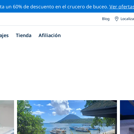
ta un 60% de descuento en el crucero de buceo.
Ver oferta
Blog
Localiz
ajes
Tienda
Afiliación