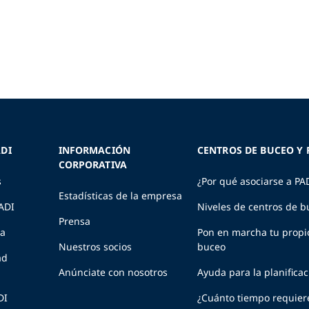
DI
INFORMACIÓN
CENTROS DE BUCEO Y 
CORPORATIVA
s
¿Por qué asociarse a PA
Estadísticas de la empresa
PADI
Niveles de centros de b
Prensa
ia
Pon en marcha tu propi
Nuestros socios
buceo
ad
Anúnciate con nosotros
Ayuda para la planifica
DI
¿Cuánto tiempo requier