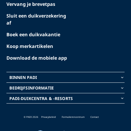
Vervang je brevetpas
Sluit een duikverzekering
af
Boek een duikvakantie
Koop merkartikelen
Download de mobiele app
BINNEN PADI
keyboard_arrow_down
BEDRIJFSINFORMATIE
keyboard_arrow_down
PADI-DUIKCENTRA & -RESORTS
keyboard_arrow_down
© PADI 2026
Privacybeleid
Formulierencentrum
Contact