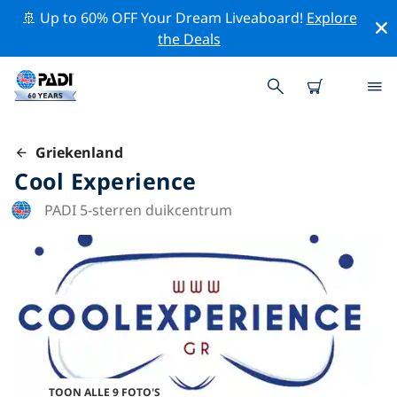
🚢 Up to 60% OFF Your Dream Liveaboard!
Explore
the Deals
Griekenland
Cool Experience
PADI 5-sterren duikcentrum
TOON ALLE 9 FOTO'S