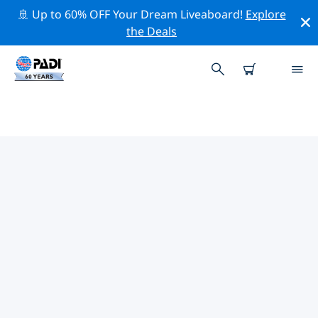
🚢 Up to 60% OFF Your Dream Liveaboard!
Explore
the Deals
PADI-DUIKCENTRA IN
GRIEKENLAND
Vind de PADI-duikwinkel in Griekenland die bij je past
door de bovenstaande filters of de interactieve kaart
te gebruiken. Al onze duikcentra in Griekenland
bieden uitstekende opleidingen, veel leuke activiteiten
en voldoen aan de strikte kwaliteitsnormen van PADI.