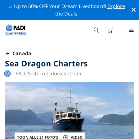
🚢 Up to 60% OFF Your Dream Liveaboard!
Explore
the Deals
Canada
Sea Dragon Charters
PADI 5-sterren duikcentrum
TOON ALLE 21 FOTO'S
VIDEO