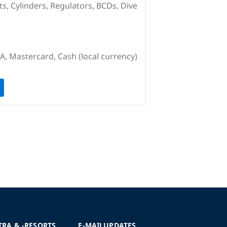
ts, Cylinders, Regulators, BCDs, Dive
SA, Mastercard, Cash (local currency)
TRA & -RESORTS
E-MAILUPDATES