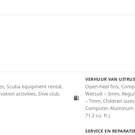
VERHUUR VAN UITRU
ales, Scuba equipment rental,
Open-heel fins, Compa
ation activities, Dive club,
Wetsuit – 3mm, Regula
– 7mm, Children sizes
Computer, Aluminum Cy
71.2 cu. ft.)
SERVICE EN REPARAT