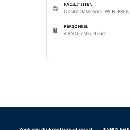
FACILITEITEN
Onsite classroom, Wi-Fi (FREE)
PERSONEEL
4 PADI-instructeurs
Zoek een duikcentrum of resort
BINNEN PADI