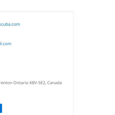
escuba.com
il.com
Trenton Ontario K8V-5E2, Canada