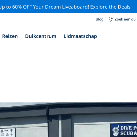
Up to 60% OFF Your Dream Liveaboard!
Explore the Deals
Blog
Zoek een du
Reizen
Duikcentrum
Lidmaatschap