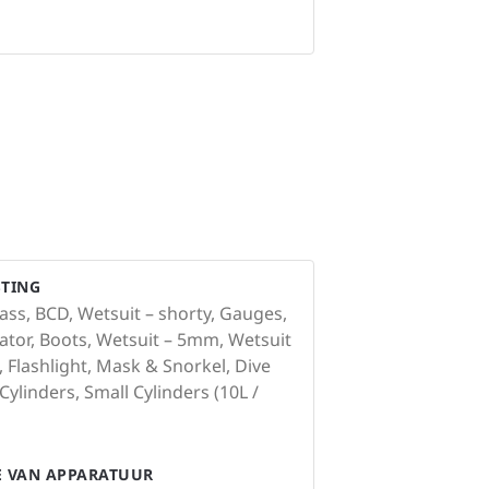
STING
ss, BCD, Wetsuit – shorty, Gauges,
tor, Boots, Wetsuit – 5mm, Wetsuit
, Flashlight, Mask & Snorkel, Dive
linders, Small Cylinders (10L /
IE VAN APPARATUUR