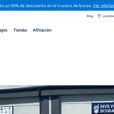
ta un 60% de descuento en el crucero de buceo.
Ver oferta
Blog
Localiz
ajes
Tienda
Afiliación