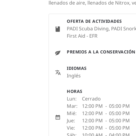
llenados de aire, llenados de Nitrox, v
OFERTA DE ACTIVIDADES
PADI Scuba Diving, PADI Snork
First Aid - EFR
PREMIOS A LA CONSERVACIÓN
IDIOMAS
Inglés
HORAS
Lun:
Cerrado
Mar:
12:00 PM
-
05:00 PM
Mié:
12:00 PM
-
05:00 PM
Jue:
12:00 PM
-
05:00 PM
Vie:
12:00 PM
-
05:00 PM
Sáb:
10:00 AM
-
04:00 PM