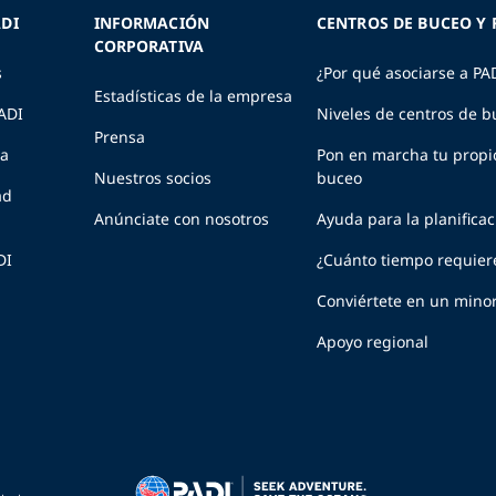
DI
INFORMACIÓN
CENTROS DE BUCEO Y 
CORPORATIVA
s
¿Por qué asociarse a PA
Estadísticas de la empresa
PADI
Niveles de centros de b
Prensa
ia
Pon en marcha tu propi
Nuestros socios
buceo
ad
Anúnciate con nosotros
Ayuda para la planifica
DI
¿Cuánto tiempo requier
Conviértete en un minor
Apoyo regional