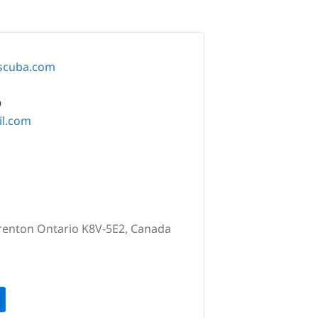
escuba.com
O
il.com
Trenton Ontario K8V-5E2, Canada