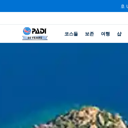
🚢 
코스들
보존
여행
샵