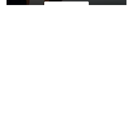
지금 가입하세요
PADI로부터 감사드립니다.
이 페이지는 다음의 PADI 멤버들의 기여 없이는 불가능했
을 것입니다:
Apo Dhatu Divers
,
Dive & Relax
.
부인 성명
(Disclaimer)
광고
대륙 별 다이빙
유럽
중동 & 홍해