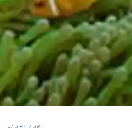
...
/
코 란타
코란타