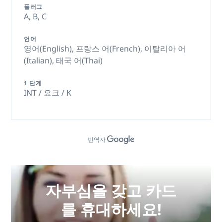
플러그
A,
B,
C
언어
영어(English),
프랑스 어(French),
이탈리아 어
(Italian),
태국 어(Thai)
1 단계
INT / 요크 / K
번역자
자부심을 갖고 카드
를 휴대하세요!