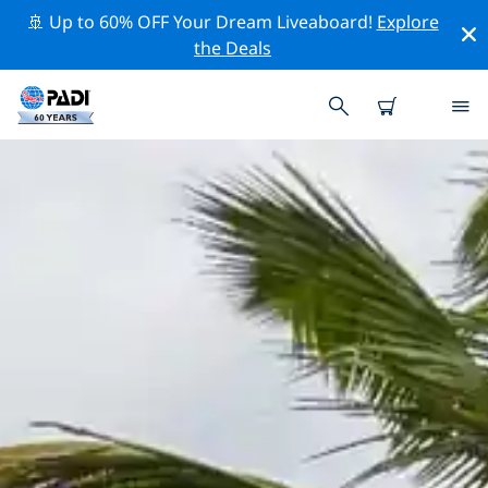
🚢 Up to 60% OFF Your Dream Liveaboard!
Explore
the Deals