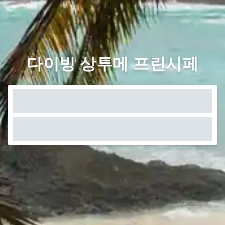
다이빙 상투메 프린시페