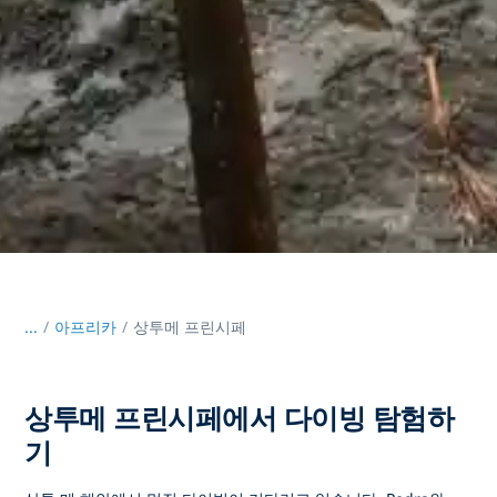
...
/
아프리카
상투메 프린시페
상투메 프린시페에서 다이빙 탐험하
기