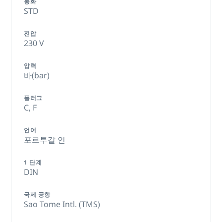
통화
STD
전압
230 V
압력
바(bar)
플러그
C,
F
언어
포르투갈 인
1 단계
DIN
국제 공항
Sao Tome Intl. (TMS)