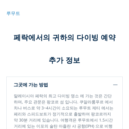
루무트
페락에서의 귀하의 다이빙 예약
추가 정보
그곳에 가는 방법
말레이시아 페락의 최고 다이빙 명소
에 가는 것은 간단
하며, 주요 관문은
팡코르 섬
입니다.
쿠알라룸푸르
에서
차나 버스로 약 3~4시간이
소요되는
루무트 제티
에서는
페리와 스피드보트가 정기적으로 출발하여 팡코르까지
약 30분 거리에 있습니다. 여행객은 루무트에서 1.5시간
거리에 있는
이포의 술탄 아즐란 샤 공항(IPH)
으로 비행