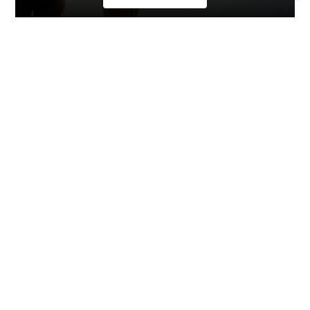
광고
대륙 별 다이빙
유럽
중동 & 홍해
중앙 아메리카
아시아
인도양
태평양
아프리카
카리브해
남아메리카
북아메리카