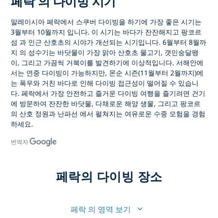
페락 의 다이빙 시기
말레이시아 페락에서 스쿠버 다이빙을
하기에 가장 좋은 시기는
3월부터 10월까지
입니다. 이 시기는 바다가 잔잔해지고
팡코르
섬
과 인근 산호초의 시야가 개선되는 시기입니다.
6월부터 8월까
지
의 성수기는 바닷물이 가장 맑아 산호초 물고기, 갯민숭달팽
이, 그리고 가끔씩 거북이를 발견하기에 이상적입니다. 서해안에
서는 연중 다이빙이 가능하지만,
몬순 시즌(11월부터 2월까지)에
는
폭우와 거친 바다로 인해 다이빙 접근성이 떨어질 수 있습니
다. 페락에서 가장 안전하고 즐거운
다이빙 여행을
즐기려면 건기
에 방문하여 잔잔한 바닷물, 다채로운 해양 생물, 그리고
팡코르
의 산호 정원과 난파선
에서 펼쳐지는 여유로운 수중 모험을 경험
하세요.
번역자
페락의 다이빙 장소
페락 의 영역 보기