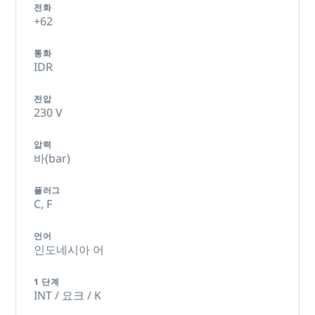
전화
+62
통화
IDR
전압
230 V
압력
바(bar)
플러그
C,
F
언어
인도네시아 어
1 단계
INT / 요크 / K